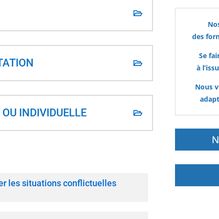
service
de
Nos
la
des for
médiat
Se fa
TATION
à l’is
Nous v
adapt
OU INDIVIDUELLE
N
er les situations conflictuelles