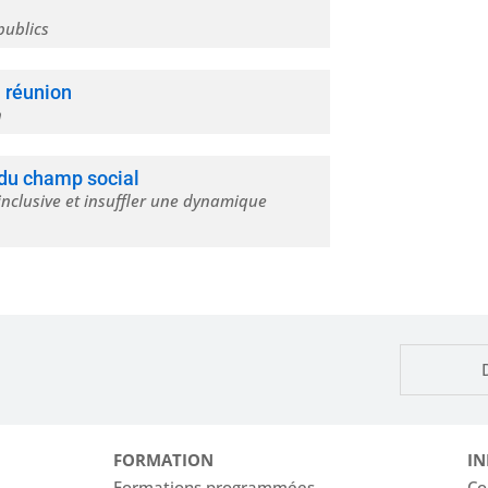
publics
n réunion
n
s du champ social
inclusive et insuffler une dynamique
FORMATION
IN
Formations programmées
Co