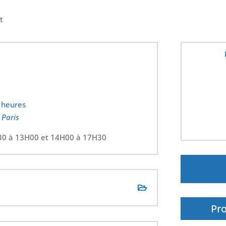
t
4 heures
 Paris
H30 à 13H00 et 14H00 à 17H30
quanti
de
La
Pr
voix
au